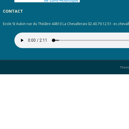
CONTACT
Ecole St Aubin rue du Théâtre 44810 La Chevallerais 02.40.79.12.51- ec.cheval
Them